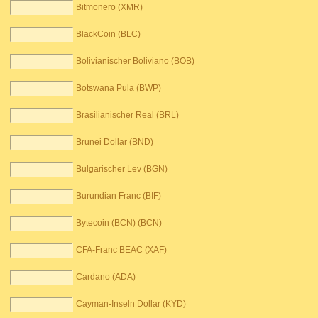
Bitmonero (XMR)
BlackCoin (BLC)
Bolivianischer Boliviano (BOB)
Botswana Pula (BWP)
Brasilianischer Real (BRL)
Brunei Dollar (BND)
Bulgarischer Lev (BGN)
Burundian Franc (BIF)
Bytecoin (BCN) (BCN)
CFA-Franc BEAC (XAF)
Cardano (ADA)
Cayman-Inseln Dollar (KYD)