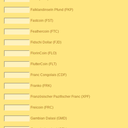
Falklandinseln Pfund (FKP)
Fastcoin (FST)
Feathercoin (FTC)
Fidschi Dollar (FJD)
FlorinCoin (FLO)
FlutterCoin (FLT)
Franc Congolais (CDF)
Franko (FRK)
Französischer Pazifischer Franc (XPF)
Freicoin (FRC)
Gambian Dalasi (GMD)