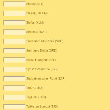
Status (SNT)
Steem (STEEM)
Stellar (XLM)
Stratis (STRAT)
Sudanisch Pfund Sie (SDG)
Suriname Dollar (SRD)
Swazi Lilangeni (SZL)
Syrisch Pfund Sie (SYP)
Südafrikanischer Rand (ZAR)
TRON (TRX)
TagCoin (TAG)
Tajikistan Somoni (TJS)