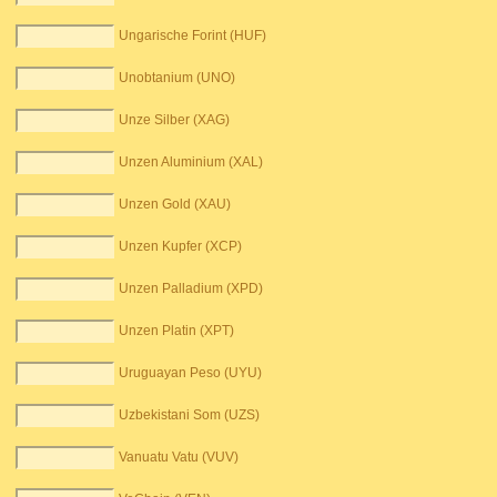
Ungarische Forint (HUF)
Unobtanium (UNO)
Unze Silber (XAG)
Unzen Aluminium (XAL)
Unzen Gold (XAU)
Unzen Kupfer (XCP)
Unzen Palladium (XPD)
Unzen Platin (XPT)
Uruguayan Peso (UYU)
Uzbekistani Som (UZS)
Vanuatu Vatu (VUV)