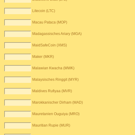
Litecoin (LTC)
Macau Pataca (MOP)
Madagassisches Ariary (MGA)
MaidSafeCoin (XMS)
Maker (MKR)
Malawian Kwacha (MWK)
Malaysisches Ringgit (MYR)
Maldives Rufiyaa (MVR)
Marokkanischer Dirham (MAD)
Mauretanien Ouguiya (MRO)
Mauritian Rupie (MUR)