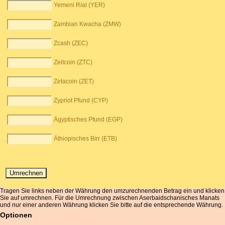
Yemeni Rial (YER)
Zambian Kwacha (ZMW)
Zcash (ZEC)
Zeitcoin (ZTC)
Zetacoin (ZET)
Zypriot Pfund (CYP)
Ägyptisches Pfund (EGP)
Äthiopisches Birr (ETB)
Tragen Sie links neben der Währung den umzurechnenden Betrag ein und klicken
Sie auf umrechnen. Für die Umrechnung zwischen Aserbaidschanisches Manats
und nur einer anderen Währung klicken Sie bitte auf die entsprechende Währung.
Optionen