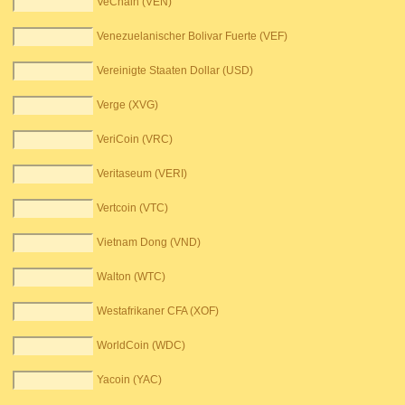
VeChain (VEN)
Venezuelanischer Bolivar Fuerte (VEF)
Vereinigte Staaten Dollar (USD)
Verge (XVG)
VeriCoin (VRC)
Veritaseum (VERI)
Vertcoin (VTC)
Vietnam Dong (VND)
Walton (WTC)
Westafrikaner CFA (XOF)
WorldCoin (WDC)
Yacoin (YAC)