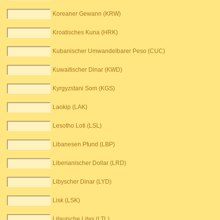
Koreaner Gewann (KRW)
Kroatisches Kuna (HRK)
Kubanischer Umwandelbarer Peso (CUC)
Kuwaitischer Dinar (KWD)
Kyrgyzstani Som (KGS)
Laokip (LAK)
Lesotho Loti (LSL)
Libanesen Pfund (LBP)
Liberianischer Dollar (LRD)
Libyscher Dinar (LYD)
Lisk (LSK)
Litauische Litas (LTL)