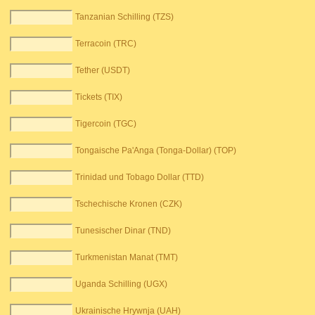
Tanzanian Schilling (TZS)
Terracoin (TRC)
Tether (USDT)
Tickets (TIX)
Tigercoin (TGC)
Tongaische Pa'Anga (Tonga-Dollar) (TOP)
Trinidad und Tobago Dollar (TTD)
Tschechische Kronen (CZK)
Tunesischer Dinar (TND)
Turkmenistan Manat (TMT)
Uganda Schilling (UGX)
Ukrainische Hrywnja (UAH)