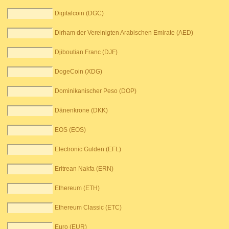
Digitalcoin (DGC)
Dirham der Vereinigten Arabischen Emirate (AED)
Djiboutian Franc (DJF)
DogeCoin (XDG)
Dominikanischer Peso (DOP)
Dänenkrone (DKK)
EOS (EOS)
Electronic Gulden (EFL)
Eritrean Nakfa (ERN)
Ethereum (ETH)
Ethereum Classic (ETC)
Euro (EUR)