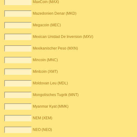
MaxCoin (MAX)
Mazedonien Denar (MKD)
Megacoin (MEC)
Mexican Unidad De Inversion (MXV)
Mexikanischer Peso (MXN)
Mincoin (MNC)
Mintcoin (XMT)
Moldovan Leu (MDL)
Mongolisches Tugrik (MNT)
Myanmar Kyat (MMK)
NEM (XEM)
NEO (NEO)