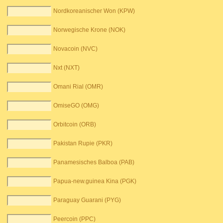
Nordkoreanischer Won (KPW)
Norwegische Krone (NOK)
Novacoin (NVC)
Nxt (NXT)
Omani Rial (OMR)
OmiseGO (OMG)
Orbitcoin (ORB)
Pakistan Rupie (PKR)
Panamesisches Balboa (PAB)
Papua-new.guinea Kina (PGK)
Paraguay Guarani (PYG)
Peercoin (PPC)