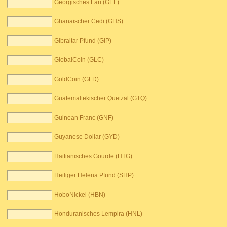
Georgisches Lari (GEL)
Ghanaischer Cedi (GHS)
Gibraltar Pfund (GIP)
GlobalCoin (GLC)
GoldCoin (GLD)
Guatemaltekischer Quetzal (GTQ)
Guinean Franc (GNF)
Guyanese Dollar (GYD)
Haitianisches Gourde (HTG)
Heiliger Helena Pfund (SHP)
HoboNickel (HBN)
Honduranisches Lempira (HNL)