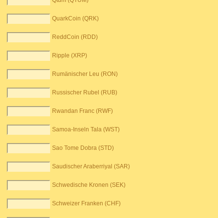
Qtum (QTUM)
QuarkCoin (QRK)
ReddCoin (RDD)
Ripple (XRP)
Rumänischer Leu (RON)
Russischer Rubel (RUB)
Rwandan Franc (RWF)
Samoa-Inseln Tala (WST)
Sao Tome Dobra (STD)
Saudischer Araberriyal (SAR)
Schwedische Kronen (SEK)
Schweizer Franken (CHF)