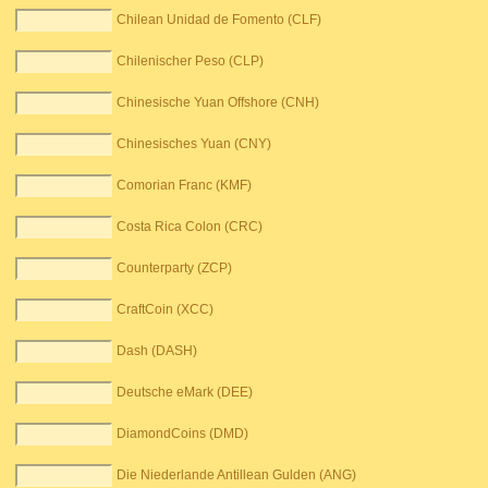
Chilean Unidad de Fomento (CLF)
Chilenischer Peso (CLP)
Chinesische Yuan Offshore (CNH)
Chinesisches Yuan (CNY)
Comorian Franc (KMF)
Costa Rica Colon (CRC)
Counterparty (ZCP)
CraftCoin (XCC)
Dash (DASH)
Deutsche eMark (DEE)
DiamondCoins (DMD)
Die Niederlande Antillean Gulden (ANG)