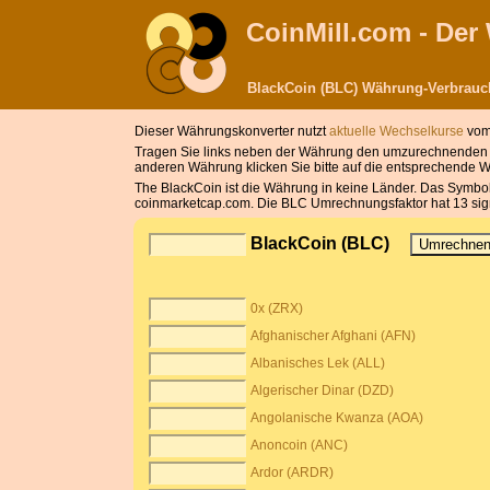
CoinMill.com - De
BlackCoin (BLC) Währung-Verbrau
Dieser Währungskonverter nutzt
aktuelle Wechselkurse
vom 
Tragen Sie links neben der Währung den umzurechnenden B
anderen Währung klicken Sie bitte auf die entsprechende 
The BlackCoin ist die Währung in keine Länder. Das Symbol 
coinmarketcap.com. Die BLC Umrechnungsfaktor hat 13 signi
BlackCoin (BLC)
0x (ZRX)
Afghanischer Afghani (AFN)
Albanisches Lek (ALL)
Algerischer Dinar (DZD)
Angolanische Kwanza (AOA)
Anoncoin (ANC)
Ardor (ARDR)