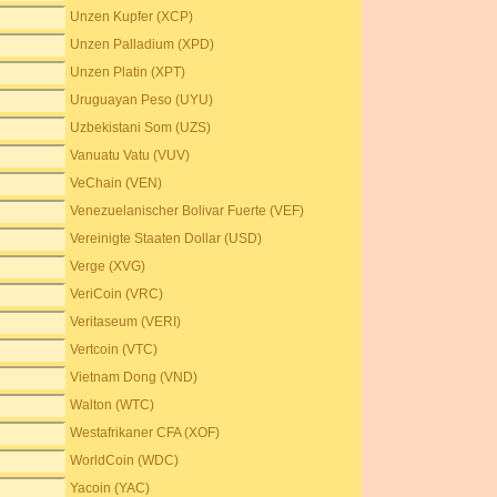
Unzen Kupfer (XCP)
Unzen Palladium (XPD)
Unzen Platin (XPT)
Uruguayan Peso (UYU)
Uzbekistani Som (UZS)
Vanuatu Vatu (VUV)
VeChain (VEN)
Venezuelanischer Bolivar Fuerte (VEF)
Vereinigte Staaten Dollar (USD)
Verge (XVG)
VeriCoin (VRC)
Veritaseum (VERI)
Vertcoin (VTC)
Vietnam Dong (VND)
Walton (WTC)
Westafrikaner CFA (XOF)
WorldCoin (WDC)
Yacoin (YAC)