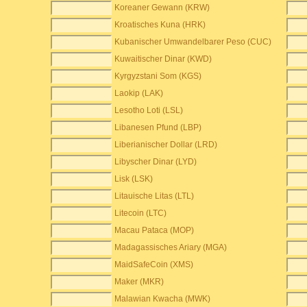
Koreaner Gewann (KRW)
Kroatisches Kuna (HRK)
Kubanischer Umwandelbarer Peso (CUC)
Kuwaitischer Dinar (KWD)
Kyrgyzstani Som (KGS)
Laokip (LAK)
Lesotho Loti (LSL)
Libanesen Pfund (LBP)
Liberianischer Dollar (LRD)
Libyscher Dinar (LYD)
Lisk (LSK)
Litauische Litas (LTL)
Litecoin (LTC)
Macau Pataca (MOP)
Madagassisches Ariary (MGA)
MaidSafeCoin (XMS)
Maker (MKR)
Malawian Kwacha (MWK)