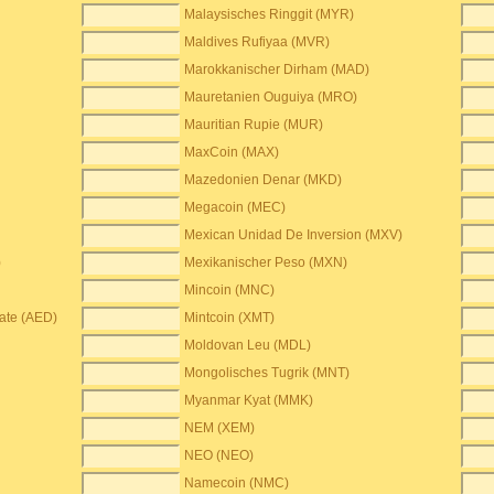
Malaysisches Ringgit (MYR)
Maldives Rufiyaa (MVR)
Marokkanischer Dirham (MAD)
Mauretanien Ouguiya (MRO)
Mauritian Rupie (MUR)
MaxCoin (MAX)
Mazedonien Denar (MKD)
Megacoin (MEC)
Mexican Unidad De Inversion (MXV)
)
Mexikanischer Peso (MXN)
Mincoin (MNC)
rate (AED)
Mintcoin (XMT)
Moldovan Leu (MDL)
Mongolisches Tugrik (MNT)
Myanmar Kyat (MMK)
NEM (XEM)
NEO (NEO)
Namecoin (NMC)