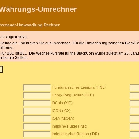
r Währungs-Umrechner
chssteuer-Umwandlung Rechner
5. August 2026.
etrag ein und klicken Sie auf umrechnen. Für die Umrechnung zwischen BlackCoi
Währung.
für BLC ist BLC. Die Wechselkursrate für the BlackCoin wurde zuletzt am 25. Janua
fikante Stellen.
Honduranisches Lempira (HNL)
Hong-Kong Dollar (HKD)
I0Coin (XIC)
ICON (ICX)
IOTA (MIOTA)
Indische Rupie (INR)
Indonesischer Rupiah (IDR)