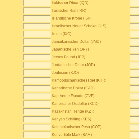
Irakischer Dinar (IQD)
Iranischer Rial (IRR)
Isländische Krone (ISK)
Israelischer Neuer Schekel (ILS)
Ixcoin (IXC)
Jamaikanischer Dollar (JMD)
Japanische Yen (JPY)
Jersey Pound (JEP)
Jordanischer Dinar (JOD)
Joulecoin (XJO)
Kambodschanisches Riel (KHR)
Kanadische Dollar (CAD)
Kap-Verde Escudo (CVE)
Karibischer Ostdollar (XCD)
Kazakhstani Tenge (KZT)
Kenyan Schilling (KES)
Kolumbianischer Peso (COP)
Konvertible Mark (BAM)