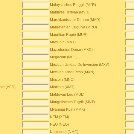
Malaysisches Ringgit (MYR)
Maldives Rufiyaa (MVR)
Marokkanischer Dirham (MAD)
Mauretanien Ouguiya (MRO)
Mauritian Rupie (MUR)
MaxCoin (MAX)
Mazedonien Denar (MKD)
Megacoin (MEC)
Mexican Unidad De Inversion (MXV)
)
Mexikanischer Peso (MXN)
Mincoin (MNC)
rate (AED)
Mintcoin (XMT)
Moldovan Leu (MDL)
Mongolisches Tugrik (MNT)
Myanmar Kyat (MMK)
NEM (XEM)
NEO (NEO)
Namecoin (NMC)