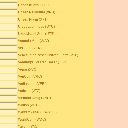
Unzen Kupfer (XCP)
Unzen Palladium (XPD)
Unzen Platin (XPT)
Uruguayan Peso (UYU)
Uzbekistani Som (UZS)
Vanuatu Vatu (VUV)
VeChain (VEN)
Venezuelanischer Bolivar Fuerte (VEF)
Vereinigte Staaten Dollar (USD)
Verge (XVG)
VeriCoin (VRC)
Veritaseum (VERI)
Vertcoin (VTC)
Vietnam Dong (VND)
Walton (WTC)
Westafrikaner CFA (XOF)
WorldCoin (WDC)
Yacoin (YAC)