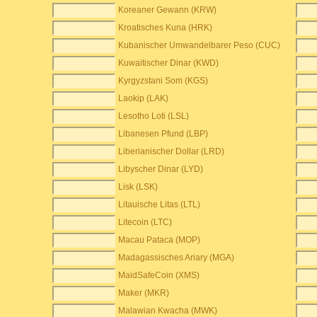
Koreaner Gewann (KRW)
Kroatisches Kuna (HRK)
Kubanischer Umwandelbarer Peso (CUC)
Kuwaitischer Dinar (KWD)
Kyrgyzstani Som (KGS)
Laokip (LAK)
Lesotho Loti (LSL)
Libanesen Pfund (LBP)
Liberianischer Dollar (LRD)
Libyscher Dinar (LYD)
Lisk (LSK)
Litauische Litas (LTL)
Litecoin (LTC)
Macau Pataca (MOP)
Madagassisches Ariary (MGA)
MaidSafeCoin (XMS)
Maker (MKR)
Malawian Kwacha (MWK)