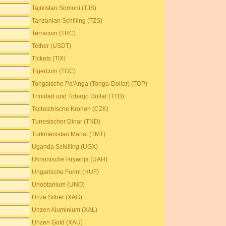
Tajikistan Somoni (TJS)
Tanzanian Schilling (TZS)
Terracoin (TRC)
Tether (USDT)
Tickets (TIX)
Tigercoin (TGC)
Tongaische Pa'Anga (Tonga-Dollar) (TOP)
Trinidad und Tobago Dollar (TTD)
Tschechische Kronen (CZK)
Tunesischer Dinar (TND)
Turkmenistan Manat (TMT)
Uganda Schilling (UGX)
Ukrainische Hrywnja (UAH)
Ungarische Forint (HUF)
Unobtanium (UNO)
Unze Silber (XAG)
Unzen Aluminium (XAL)
Unzen Gold (XAU)