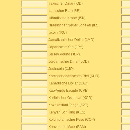
Irakischer Dinar (IQD)
Iranischer Rial (IRR)
Isländische Krone (ISK)
Israelischer Neuer Schekel (ILS)
Ixcoin (IXC)
Jamaikanischer Dollar (JMD)
Japanische Yen (JPY)
Jersey Pound (JEP)
Jordanischer Dinar (JOD)
Joulecoin (XJO)
Kambodschanisches Riel (KHR)
Kanadische Dollar (CAD)
Kap-Verde Escudo (CVE)
Karibischer Ostdollar (XCD)
Kazakhstani Tenge (KZT)
Kenyan Schilling (KES)
Kolumbianischer Peso (COP)
Konvertible Mark (BAM)