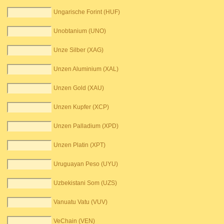
Ungarische Forint (HUF)
Unobtanium (UNO)
Unze Silber (XAG)
Unzen Aluminium (XAL)
Unzen Gold (XAU)
Unzen Kupfer (XCP)
Unzen Palladium (XPD)
Unzen Platin (XPT)
Uruguayan Peso (UYU)
Uzbekistani Som (UZS)
Vanuatu Vatu (VUV)
VeChain (VEN)