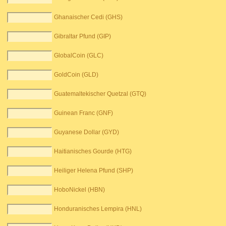
Ghanaischer Cedi (GHS)
Gibraltar Pfund (GIP)
GlobalCoin (GLC)
GoldCoin (GLD)
Guatemaltekischer Quetzal (GTQ)
Guinean Franc (GNF)
Guyanese Dollar (GYD)
Haitianisches Gourde (HTG)
Heiliger Helena Pfund (SHP)
HoboNickel (HBN)
Honduranisches Lempira (HNL)