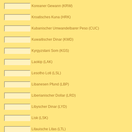
Koreaner Gewann (KRW)
Kroatisches Kuna (HRK)
Kubanischer Umwandelbarer Peso (CUC)
Kuwaitischer Dinar (KWD)
Kyrgyzstani Som (KGS)
Laokip (LAK)
Lesotho Loti (LSL)
Libanesen Pfund (LBP)
Liberianischer Dollar (LRD)
Libyscher Dinar (LYD)
Lisk (LSK)
Litauische Litas (LTL)