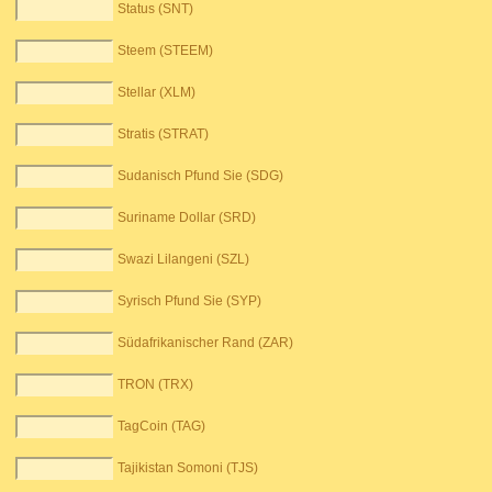
Status (SNT)
Steem (STEEM)
Stellar (XLM)
Stratis (STRAT)
Sudanisch Pfund Sie (SDG)
Suriname Dollar (SRD)
Swazi Lilangeni (SZL)
Syrisch Pfund Sie (SYP)
Südafrikanischer Rand (ZAR)
TRON (TRX)
TagCoin (TAG)
Tajikistan Somoni (TJS)