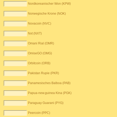
Nordkoreanischer Won (KPW)
Norwegische Krone (NOK)
Novacoin (NVC)
Nxt (NXT)
Omani Rial (OMR)
OmiseGO (OMG)
Orbitcoin (ORB)
Pakistan Rupie (PKR)
Panamesisches Balboa (PAB)
Papua-new.guinea Kina (PGK)
Paraguay Guarani (PYG)
Peercoin (PPC)