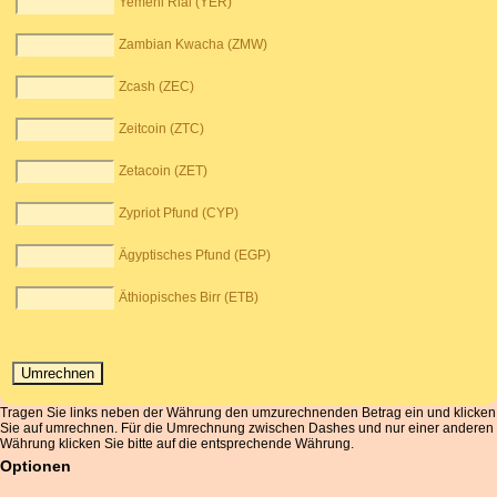
Yemeni Rial (YER)
Zambian Kwacha (ZMW)
Zcash (ZEC)
Zeitcoin (ZTC)
Zetacoin (ZET)
Zypriot Pfund (CYP)
Ägyptisches Pfund (EGP)
Äthiopisches Birr (ETB)
Tragen Sie links neben der Währung den umzurechnenden Betrag ein und klicken
Sie auf umrechnen. Für die Umrechnung zwischen Dashes und nur einer anderen
Währung klicken Sie bitte auf die entsprechende Währung.
Optionen