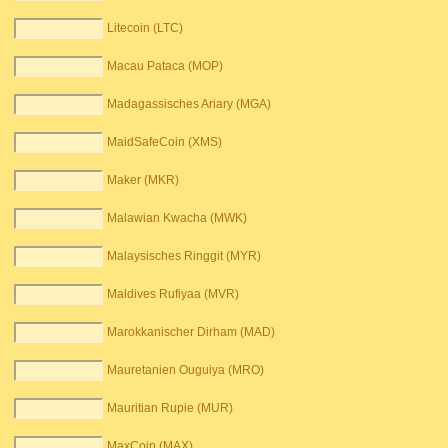
Litecoin (LTC)
Macau Pataca (MOP)
Madagassisches Ariary (MGA)
MaidSafeCoin (XMS)
Maker (MKR)
Malawian Kwacha (MWK)
Malaysisches Ringgit (MYR)
Maldives Rufiyaa (MVR)
Marokkanischer Dirham (MAD)
Mauretanien Ouguiya (MRO)
Mauritian Rupie (MUR)
MaxCoin (MAX)