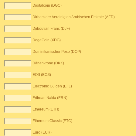
Digitalcoin (DGC)
Dirham der Vereinigten Arabischen Emirate (AED)
Djiboutian Franc (DJF)
DogeCoin (XDG)
Dominikanischer Peso (DOP)
Dänenkrone (DKK)
EOS (EOS)
Electronic Gulden (EFL)
Eritrean Nakfa (ERN)
Ethereum (ETH)
Ethereum Classic (ETC)
Euro (EUR)