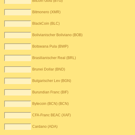
Bitcoin Gold (BTG)
Bitmonero (XMR)
BlackCoin (BLC)
Bolivianischer Boliviano (BOB)
Botswana Pula (BWP)
Brasilianischer Real (BRL)
Brunei Dollar (BND)
Bulgarischer Lev (BGN)
Burundian Franc (BIF)
Bytecoin (BCN) (BCN)
CFA-Franc BEAC (XAF)
Cardano (ADA)