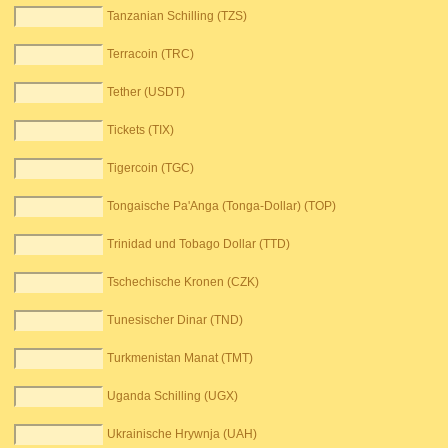
Tanzanian Schilling (TZS)
Terracoin (TRC)
Tether (USDT)
Tickets (TIX)
Tigercoin (TGC)
Tongaische Pa'Anga (Tonga-Dollar) (TOP)
Trinidad und Tobago Dollar (TTD)
Tschechische Kronen (CZK)
Tunesischer Dinar (TND)
Turkmenistan Manat (TMT)
Uganda Schilling (UGX)
Ukrainische Hrywnja (UAH)