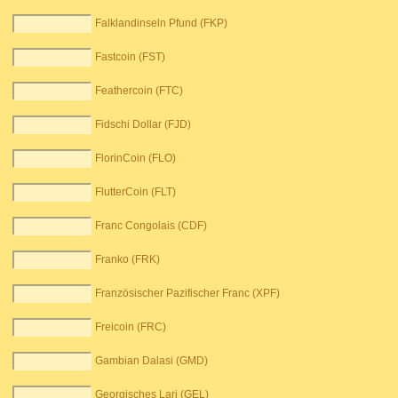
Falklandinseln Pfund (FKP)
Fastcoin (FST)
Feathercoin (FTC)
Fidschi Dollar (FJD)
FlorinCoin (FLO)
FlutterCoin (FLT)
Franc Congolais (CDF)
Franko (FRK)
Französischer Pazifischer Franc (XPF)
Freicoin (FRC)
Gambian Dalasi (GMD)
Georgisches Lari (GEL)