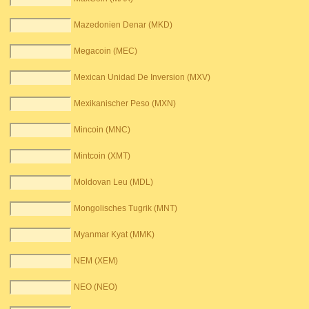
Mazedonien Denar (MKD)
Megacoin (MEC)
Mexican Unidad De Inversion (MXV)
Mexikanischer Peso (MXN)
Mincoin (MNC)
Mintcoin (XMT)
Moldovan Leu (MDL)
Mongolisches Tugrik (MNT)
Myanmar Kyat (MMK)
NEM (XEM)
NEO (NEO)