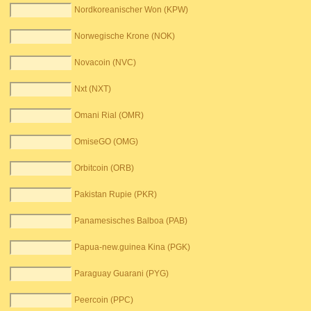
Nordkoreanischer Won (KPW)
Norwegische Krone (NOK)
Novacoin (NVC)
Nxt (NXT)
Omani Rial (OMR)
OmiseGO (OMG)
Orbitcoin (ORB)
Pakistan Rupie (PKR)
Panamesisches Balboa (PAB)
Papua-new.guinea Kina (PGK)
Paraguay Guarani (PYG)
Peercoin (PPC)