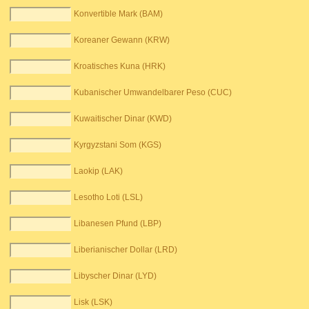
Konvertible Mark (BAM)
Koreaner Gewann (KRW)
Kroatisches Kuna (HRK)
Kubanischer Umwandelbarer Peso (CUC)
Kuwaitischer Dinar (KWD)
Kyrgyzstani Som (KGS)
Laokip (LAK)
Lesotho Loti (LSL)
Libanesen Pfund (LBP)
Liberianischer Dollar (LRD)
Libyscher Dinar (LYD)
Lisk (LSK)