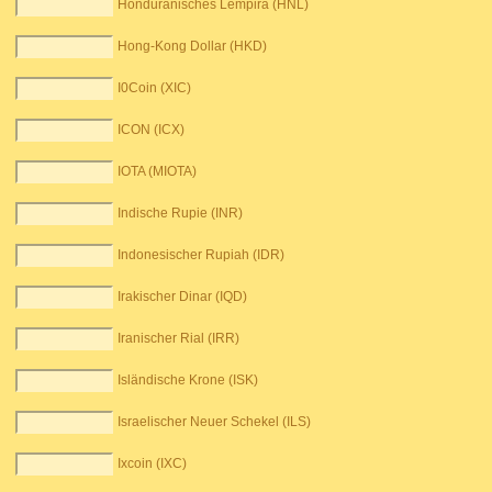
Honduranisches Lempira (HNL)
Hong-Kong Dollar (HKD)
I0Coin (XIC)
ICON (ICX)
IOTA (MIOTA)
Indische Rupie (INR)
Indonesischer Rupiah (IDR)
Irakischer Dinar (IQD)
Iranischer Rial (IRR)
Isländische Krone (ISK)
Israelischer Neuer Schekel (ILS)
Ixcoin (IXC)