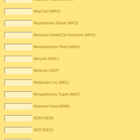
MaxCoin (MAX)
Mazedonien Denar (MKD)
Mexican Unidad De Inversion (MXV)
Mexikanischer Peso (MXN)
Mincoin (MNC)
Mintcoin (XMT)
Moldovan Leu (MDL)
Mongolisches Tugrik (MNT)
Myanmar Kyat (MMK)
NEM (XEM)
NEO (NEO)