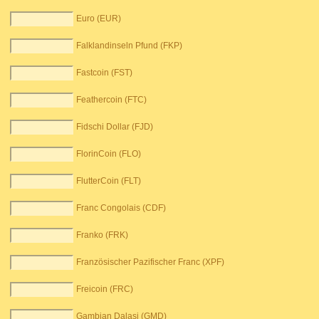
Euro (EUR)
Falklandinseln Pfund (FKP)
Fastcoin (FST)
Feathercoin (FTC)
Fidschi Dollar (FJD)
FlorinCoin (FLO)
FlutterCoin (FLT)
Franc Congolais (CDF)
Franko (FRK)
Französischer Pazifischer Franc (XPF)
Freicoin (FRC)
Gambian Dalasi (GMD)