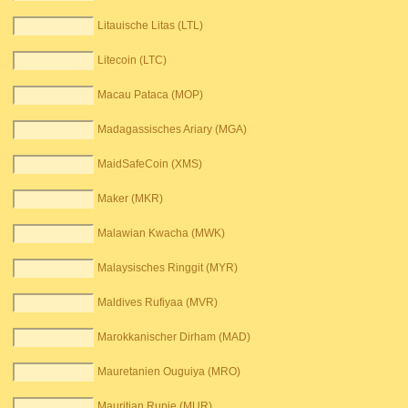
Litauische Litas (LTL)
Litecoin (LTC)
Macau Pataca (MOP)
Madagassisches Ariary (MGA)
MaidSafeCoin (XMS)
Maker (MKR)
Malawian Kwacha (MWK)
Malaysisches Ringgit (MYR)
Maldives Rufiyaa (MVR)
Marokkanischer Dirham (MAD)
Mauretanien Ouguiya (MRO)
Mauritian Rupie (MUR)