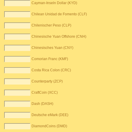
Cayman-Inseln Dollar (KYD)
Chilean Unidad de Fomento (CLF)
Chilenischer Peso (CLP)
Chinesische Yuan Offshore (CNH)
Chinesisches Yuan (CNY)
Comorian Franc (KMF)
Costa Rica Colon (CRC)
Counterparty (ZCP)
CraftCoin (XCC)
Dash (DASH)
Deutsche eMark (DEE)
DiamondCoins (DMD)