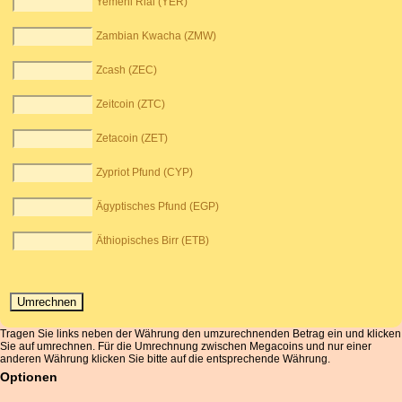
Yemeni Rial (YER)
Zambian Kwacha (ZMW)
Zcash (ZEC)
Zeitcoin (ZTC)
Zetacoin (ZET)
Zypriot Pfund (CYP)
Ägyptisches Pfund (EGP)
Äthiopisches Birr (ETB)
Tragen Sie links neben der Währung den umzurechnenden Betrag ein und klicken
Sie auf umrechnen. Für die Umrechnung zwischen Megacoins und nur einer
anderen Währung klicken Sie bitte auf die entsprechende Währung.
Optionen