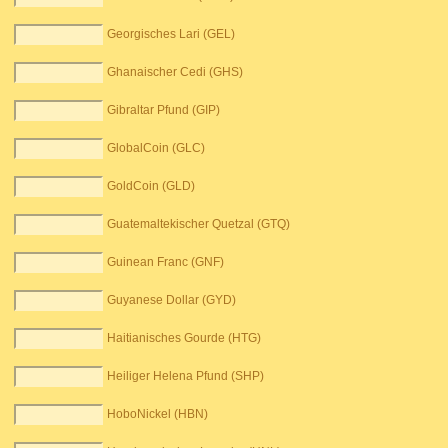
Georgisches Lari (GEL)
Ghanaischer Cedi (GHS)
Gibraltar Pfund (GIP)
GlobalCoin (GLC)
GoldCoin (GLD)
Guatemaltekischer Quetzal (GTQ)
Guinean Franc (GNF)
Guyanese Dollar (GYD)
Haitianisches Gourde (HTG)
Heiliger Helena Pfund (SHP)
HoboNickel (HBN)