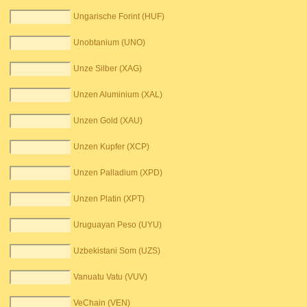
Ungarische Forint (HUF)
Unobtanium (UNO)
Unze Silber (XAG)
Unzen Aluminium (XAL)
Unzen Gold (XAU)
Unzen Kupfer (XCP)
Unzen Palladium (XPD)
Unzen Platin (XPT)
Uruguayan Peso (UYU)
Uzbekistani Som (UZS)
Vanuatu Vatu (VUV)
VeChain (VEN)