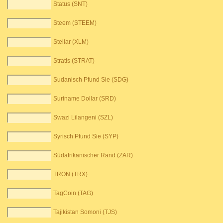
Status (SNT)
Steem (STEEM)
Stellar (XLM)
Stratis (STRAT)
Sudanisch Pfund Sie (SDG)
Suriname Dollar (SRD)
Swazi Lilangeni (SZL)
Syrisch Pfund Sie (SYP)
Südafrikanischer Rand (ZAR)
TRON (TRX)
TagCoin (TAG)
Tajikistan Somoni (TJS)