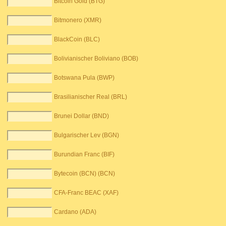
Bitcoin Gold (BTG)
Bitmonero (XMR)
BlackCoin (BLC)
Bolivianischer Boliviano (BOB)
Botswana Pula (BWP)
Brasilianischer Real (BRL)
Brunei Dollar (BND)
Bulgarischer Lev (BGN)
Burundian Franc (BIF)
Bytecoin (BCN) (BCN)
CFA-Franc BEAC (XAF)
Cardano (ADA)