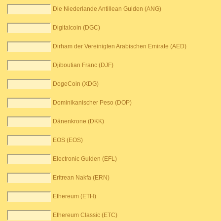
Die Niederlande Antillean Gulden (ANG)
Digitalcoin (DGC)
Dirham der Vereinigten Arabischen Emirate (AED)
Djiboutian Franc (DJF)
DogeCoin (XDG)
Dominikanischer Peso (DOP)
Dänenkrone (DKK)
EOS (EOS)
Electronic Gulden (EFL)
Eritrean Nakfa (ERN)
Ethereum (ETH)
Ethereum Classic (ETC)