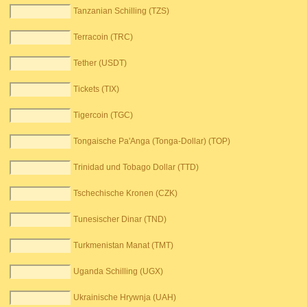
Tanzanian Schilling (TZS)
Terracoin (TRC)
Tether (USDT)
Tickets (TIX)
Tigercoin (TGC)
Tongaische Pa'Anga (Tonga-Dollar) (TOP)
Trinidad und Tobago Dollar (TTD)
Tschechische Kronen (CZK)
Tunesischer Dinar (TND)
Turkmenistan Manat (TMT)
Uganda Schilling (UGX)
Ukrainische Hrywnja (UAH)