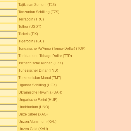
Tajikistan Somoni (TJS)
Tanzanian Schilling (TZS)
Terracoin (TRC)
Tether (USDT)
Tickets (TIX)
Tigercoin (TGC)
Tongaische Pa'Anga (Tonga-Dollar) (TOP)
Trinidad und Tobago Dollar (TTD)
Tschechische Kronen (CZK)
Tunesischer Dinar (TND)
Turkmenistan Manat (TMT)
Uganda Schilling (UGX)
Ukrainische Hrywnja (UAH)
Ungarische Forint (HUF)
Unobtanium (UNO)
Unze Silber (XAG)
Unzen Aluminium (XAL)
Unzen Gold (XAU)