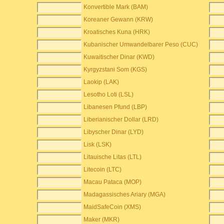
Konvertible Mark (BAM)
Koreaner Gewann (KRW)
Kroatisches Kuna (HRK)
Kubanischer Umwandelbarer Peso (CUC)
Kuwaitischer Dinar (KWD)
Kyrgyzstani Som (KGS)
Laokip (LAK)
Lesotho Loti (LSL)
Libanesen Pfund (LBP)
Liberianischer Dollar (LRD)
Libyscher Dinar (LYD)
Lisk (LSK)
Litauische Litas (LTL)
Litecoin (LTC)
Macau Pataca (MOP)
Madagassisches Ariary (MGA)
MaidSafeCoin (XMS)
Maker (MKR)