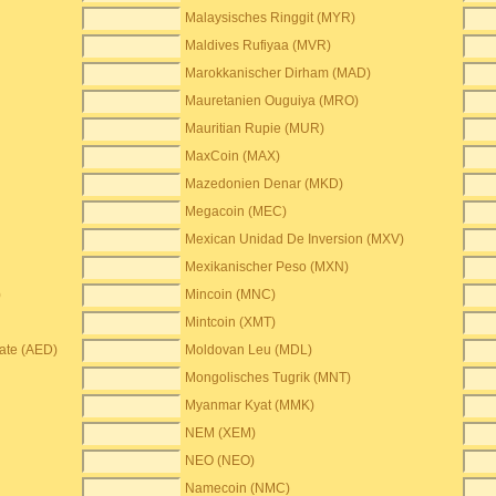
Malaysisches Ringgit (MYR)
Maldives Rufiyaa (MVR)
Marokkanischer Dirham (MAD)
Mauretanien Ouguiya (MRO)
Mauritian Rupie (MUR)
MaxCoin (MAX)
Mazedonien Denar (MKD)
Megacoin (MEC)
Mexican Unidad De Inversion (MXV)
Mexikanischer Peso (MXN)
)
Mincoin (MNC)
Mintcoin (XMT)
rate (AED)
Moldovan Leu (MDL)
Mongolisches Tugrik (MNT)
Myanmar Kyat (MMK)
NEM (XEM)
NEO (NEO)
Namecoin (NMC)