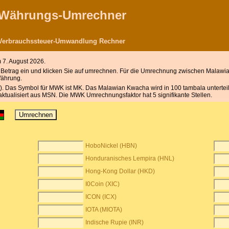
r Währungs-Umrechner
Verbrauchssteuer-Umwandlung Rechner
7. August 2026.
etrag ein und klicken Sie auf umrechnen. Für die Umrechnung zwischen Malawi
Währung.
 Das Symbol für MWK ist MK. Das Malawian Kwacha wird in 100 tambala unterteil
ktualisiert aus MSN. Die MWK Umrechnungsfaktor hat 5 signifikante Stellen.
HoboNickel (HBN)
Honduranisches Lempira (HNL)
Hong-Kong Dollar (HKD)
I0Coin (XIC)
ICON (ICX)
IOTA (MIOTA)
Indische Rupie (INR)