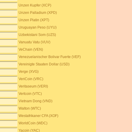
Unzen Kupfer (XCP)
Unzen Palladium (XPD)
Unzen Platin (XPT)
Uruguayan Peso (UYU)
Uzbekistani Som (UZS)
Vanuatu Vatu (VUV)
VeChain (VEN)
Venezuelanischer Bolivar Fuerte (VEF)
Vereinigte Staaten Dollar (USD)
Verge (XVG)
VeriCoin (VRC)
Veritaseum (VERI)
Vertcoin (VTC)
Vietnam Dong (VND)
Walton (WTC)
Westafrikaner CFA (XOF)
WorldCoin (WDC)
Yacoin (YAC)