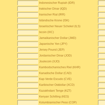
Indonesischer Rupiah (IDR)
Irakischer Dinar (IQD)
Iranischer Rial (IRR)
Isländische Krone (ISK)
Israelischer Neuer Schekel (ILS)
Ixcoin (IXC)
Jamaikanischer Dollar (JMD)
Japanische Yen (JPY)
Jersey Pound (JEP)
Jordanischer Dinar (JOD)
Joulecoin (XJO)
Kambodschanisches Riel (KHR)
Kanadische Dollar (CAD)
Kap-Verde Escudo (CVE)
Karibischer Ostdollar (XCD)
Kazakhstani Tenge (KZT)
Kenyan Schilling (KES)
Kolumbianischer Peso (COP)