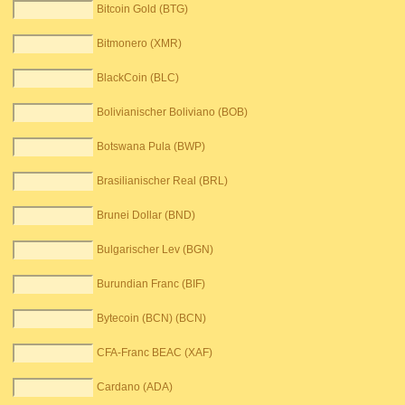
Bitcoin Gold (BTG)
Bitmonero (XMR)
BlackCoin (BLC)
Bolivianischer Boliviano (BOB)
Botswana Pula (BWP)
Brasilianischer Real (BRL)
Brunei Dollar (BND)
Bulgarischer Lev (BGN)
Burundian Franc (BIF)
Bytecoin (BCN) (BCN)
CFA-Franc BEAC (XAF)
Cardano (ADA)