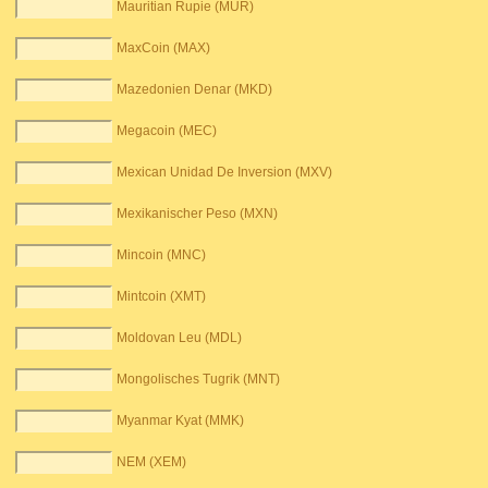
Mauritian Rupie (MUR)
MaxCoin (MAX)
Mazedonien Denar (MKD)
Megacoin (MEC)
Mexican Unidad De Inversion (MXV)
Mexikanischer Peso (MXN)
Mincoin (MNC)
Mintcoin (XMT)
Moldovan Leu (MDL)
Mongolisches Tugrik (MNT)
Myanmar Kyat (MMK)
NEM (XEM)