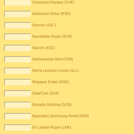
Schweizer Franken (CHF)
Serbischer Dinar (RSD)
Sexcoin (SXC)
Seychellen Rupie (SCR)
Siacoin (XSC)
Siamesischer Baht (THB)
Sierra Leonean Leone (SLL)
Singapur Dollar (SGD)
SolarCoin (SLR)
Somalia-Schilling (SOS)
Spezielles Zeichnung Recht (SDR)
Sri Lankan Rupie (LKR)