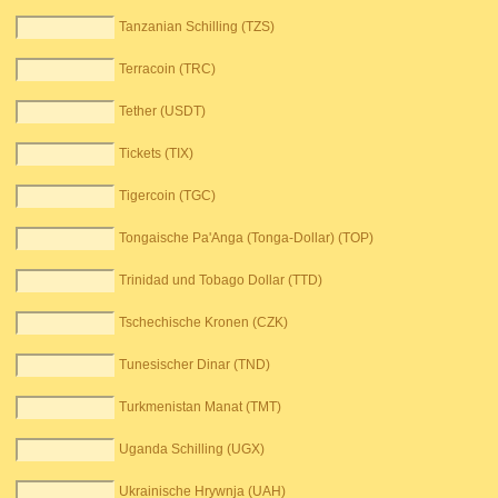
Tanzanian Schilling (TZS)
Terracoin (TRC)
Tether (USDT)
Tickets (TIX)
Tigercoin (TGC)
Tongaische Pa'Anga (Tonga-Dollar) (TOP)
Trinidad und Tobago Dollar (TTD)
Tschechische Kronen (CZK)
Tunesischer Dinar (TND)
Turkmenistan Manat (TMT)
Uganda Schilling (UGX)
Ukrainische Hrywnja (UAH)