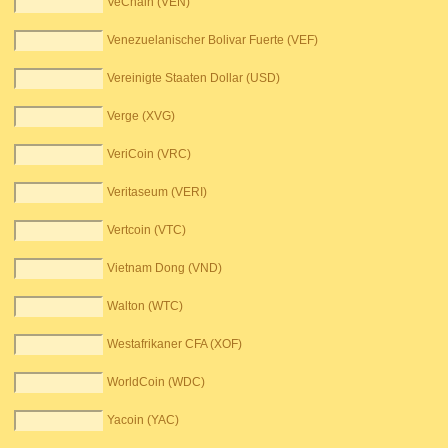
VeChain (VEN)
Venezuelanischer Bolivar Fuerte (VEF)
Vereinigte Staaten Dollar (USD)
Verge (XVG)
VeriCoin (VRC)
Veritaseum (VERI)
Vertcoin (VTC)
Vietnam Dong (VND)
Walton (WTC)
Westafrikaner CFA (XOF)
WorldCoin (WDC)
Yacoin (YAC)