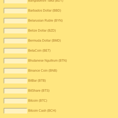
Bangladeshi Taka (BDT)
Barbados Dollar (BBD)
Belarusian Ruble (BYN)
Belize Dollar (BZD)
Bermuda Dollar (BMD)
BetaCoin (BET)
Bhutanese Ngultrum (BTN)
Binance Coin (BNB)
BitBar (BTB)
BitShare (BTS)
Bitcoin (BTC)
Bitcoin Cash (BCH)