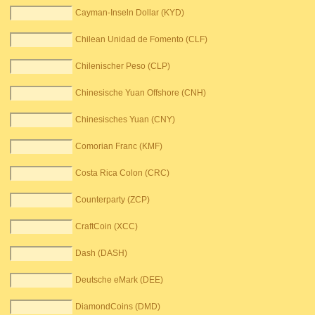
Cayman-Inseln Dollar (KYD)
Chilean Unidad de Fomento (CLF)
Chilenischer Peso (CLP)
Chinesische Yuan Offshore (CNH)
Chinesisches Yuan (CNY)
Comorian Franc (KMF)
Costa Rica Colon (CRC)
Counterparty (ZCP)
CraftCoin (XCC)
Dash (DASH)
Deutsche eMark (DEE)
DiamondCoins (DMD)