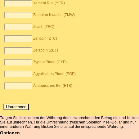
Yemeni Rial (YER)
Zambian Kwacha (ZMW)
Zcash (ZEC)
Zeitcoin (ZTC)
Zetacoin (ZET)
Zypriot Pfund (CYP)
Ägyptisches Pfund (EGP)
Äthiopisches Birr (ETB)
Tragen Sie links neben der Währung den umzurechnenden Betrag ein und klicken
Sie auf umrechnen. Für die Umrechnung zwischen Solomon Insel-Dollar und nur
einer anderen Währung klicken Sie bitte auf die entsprechende Währung.
Optionen