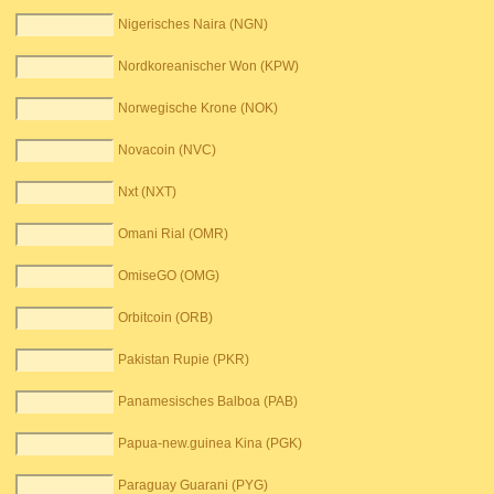
Nigerisches Naira (NGN)
Nordkoreanischer Won (KPW)
Norwegische Krone (NOK)
Novacoin (NVC)
Nxt (NXT)
Omani Rial (OMR)
OmiseGO (OMG)
Orbitcoin (ORB)
Pakistan Rupie (PKR)
Panamesisches Balboa (PAB)
Papua-new.guinea Kina (PGK)
Paraguay Guarani (PYG)