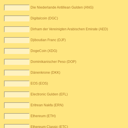
Die Niederlande Antillean Gulden (ANG)
Digitalcoin (DGC)
Dirham der Vereinigten Arabischen Emirate (AED)
Djiboutian Franc (DJF)
DogeCoin (XDG)
Dominikanischer Peso (DOP)
Dänenkrone (DKK)
EOS (EOS)
Electronic Gulden (EFL)
Eritrean Nakfa (ERN)
Ethereum (ETH)
Ethereum Classic (ETC)