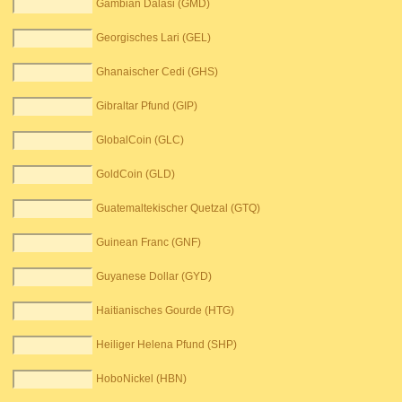
Gambian Dalasi (GMD)
Georgisches Lari (GEL)
Ghanaischer Cedi (GHS)
Gibraltar Pfund (GIP)
GlobalCoin (GLC)
GoldCoin (GLD)
Guatemaltekischer Quetzal (GTQ)
Guinean Franc (GNF)
Guyanese Dollar (GYD)
Haitianisches Gourde (HTG)
Heiliger Helena Pfund (SHP)
HoboNickel (HBN)