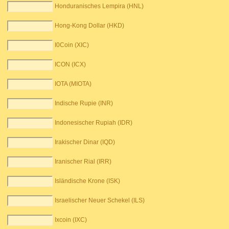
Honduranisches Lempira (HNL)
Hong-Kong Dollar (HKD)
I0Coin (XIC)
ICON (ICX)
IOTA (MIOTA)
Indische Rupie (INR)
Indonesischer Rupiah (IDR)
Irakischer Dinar (IQD)
Iranischer Rial (IRR)
Isländische Krone (ISK)
Israelischer Neuer Schekel (ILS)
Ixcoin (IXC)