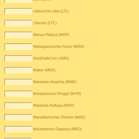
Litauische Litas (LTL)
Litecoin (LTC)
Macau Pataca (MOP)
Madagassisches Ariary (MGA)
MaidSafeCoin (XMS)
Maker (MKR)
Malawian Kwacha (MWK)
Malaysisches Ringgit (MYR)
Maldives Rufiyaa (MVR)
Marokkanischer Dirham (MAD)
Mauretanien Ouguiya (MRO)