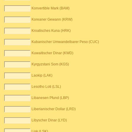
Konvertible Mark (BAM)
Koreaner Gewann (KRW)
Kroatisches Kuna (HRK)
Kubanischer Umwandelbarer Peso (CUC)
Kuwaitischer Dinar (KWD)
Kyrgyzstani Som (KGS)
Laokip (LAK)
Lesotho Loti (LSL)
Libanesen Pfund (LBP)
Liberianischer Dollar (LRD)
Libyscher Dinar (LYD)
Lisk (LSK)