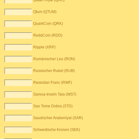
Qatari Riyal (QAR)
Qtum (QTUM)
QuarkCoin (QRK)
ReddCoin (RDD)
Ripple (XRP)
Rumänischer Leu (RON)
Russischer Rubel (RUB)
Rwandan Franc (RWF)
Samoa-Inseln Tala (WST)
Sao Tome Dobra (STD)
Saudischer Araberriyal (SAR)
Schwedische Kronen (SEK)