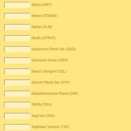
Status (SNT)
Steem (STEEM)
Stellar (XLM)
Stratis (STRAT)
Sudanisch Pfund Sie (SDG)
Suriname Dollar (SRD)
Swazi Lilangeni (SZL)
Syrisch Pfund Sie (SYP)
Südafrikanischer Rand (ZAR)
TRON (TRX)
TagCoin (TAG)
Tajikistan Somoni (TJS)