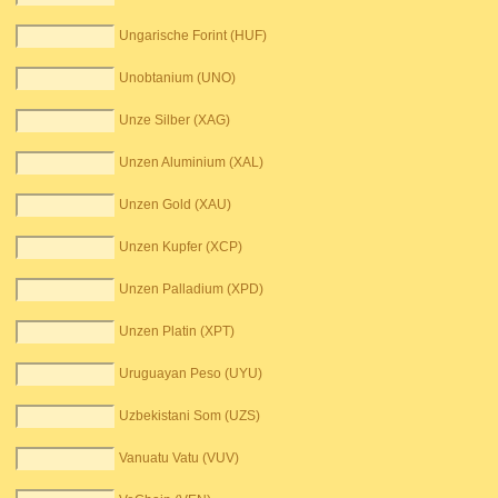
Ungarische Forint (HUF)
Unobtanium (UNO)
Unze Silber (XAG)
Unzen Aluminium (XAL)
Unzen Gold (XAU)
Unzen Kupfer (XCP)
Unzen Palladium (XPD)
Unzen Platin (XPT)
Uruguayan Peso (UYU)
Uzbekistani Som (UZS)
Vanuatu Vatu (VUV)